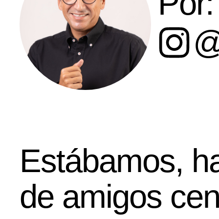
Por:
@
Estábamos, h
de amigos ce