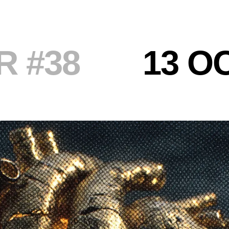
 #38
13 O