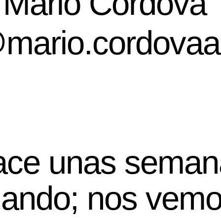
 Mario Córdova
mario.cordovaa
ace unas semana
nando; nos vem