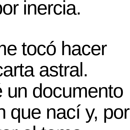
r inercia.
me tocó hacer
arta astral.
é un documento
 que nací y, por