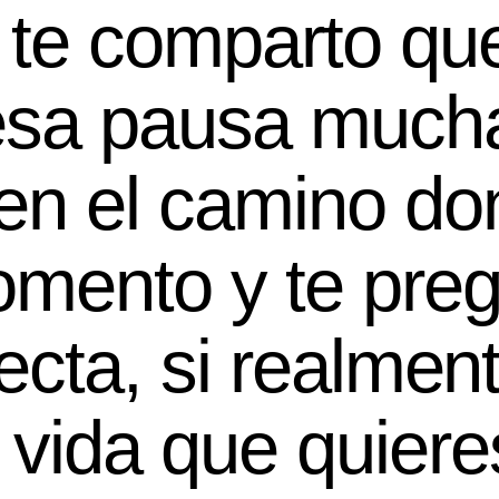
 te comparto qu
esa pausa much
 en el camino do
omento y te preg
recta, si realmen
vida que quieres