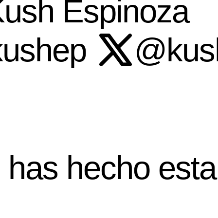
Kush Espinoza
ushep
@kus
has hecho esta 