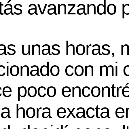
ás avanzando po
as unas horas, 
acionado con mi c
ce poco encontr
a hora exacta en