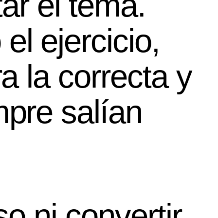
tar el tema.
l ejercicio,
a la correcta y
mpre salían
o ni convertir