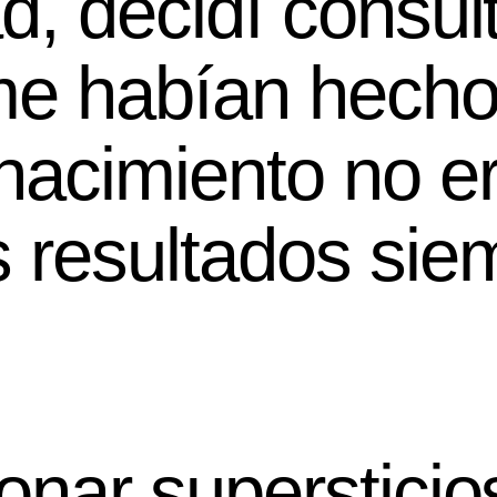
d, decidí consul
e habían hecho e
nacimiento no er
 resultados sie
onar supersticios