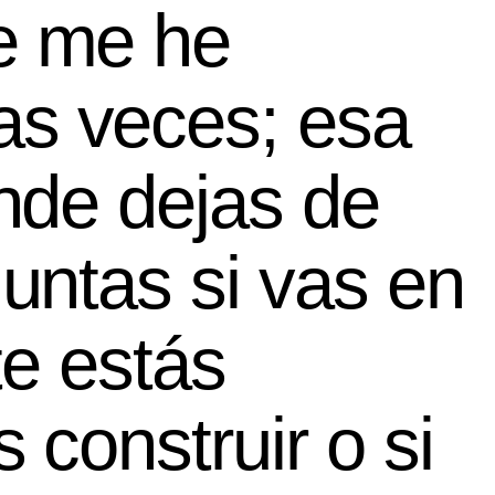
e me he
as veces; esa
nde dejas de
untas si vas en
te estás
 construir o si