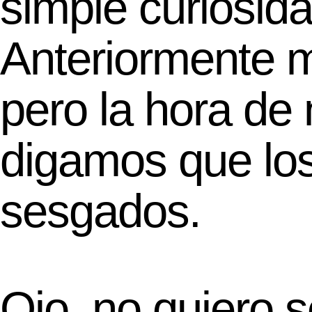
simple curiosida
Anteriormente m
pero la hora de 
digamos que los
sesgados.
Ojo, no quiero s