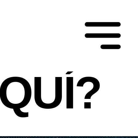
Y
QUÍ?