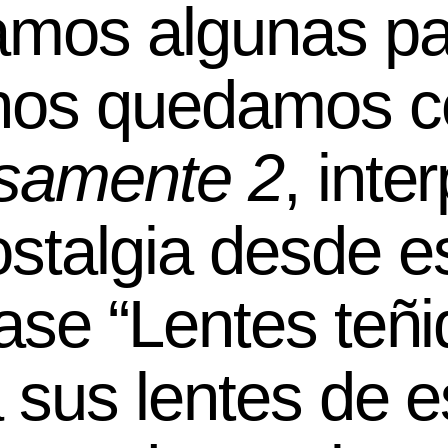
amos algunas pa
 nos quedamos c
nsamente 2
, inte
stalgia desde e
rase “Lentes teñi
a sus lentes de e