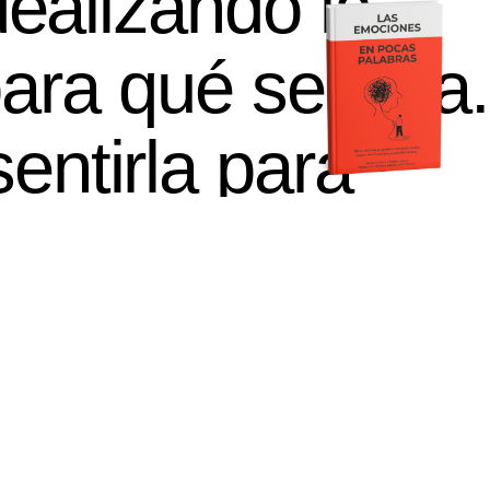
ealizando la
ara qué sentirla.
ntirla para
la y que la
 La primera
 cuando recuerdo
de mi papá, o