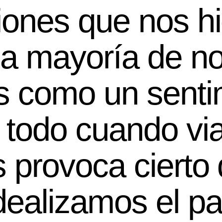
iones que nos hi
La mayoría de no
 como un senti
 todo cuando via
 provoca cierto 
dealizamos el p