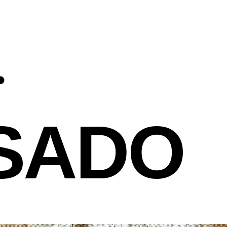
 IMAGINAR Y
EALIC
ASADO