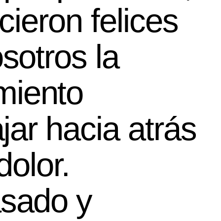
cieron felices
sotros la
miento
jar hacia atrás
dolor.
asado y