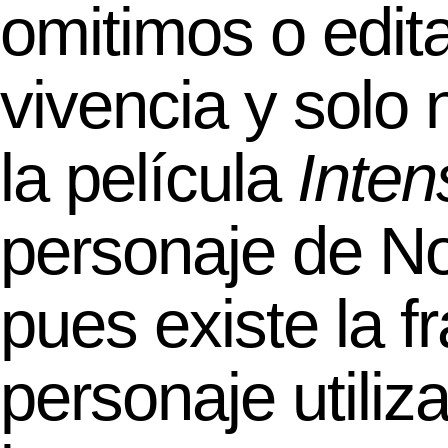
omitimos o edit
vivencia y solo
la película
Inte
personaje de No
pues existe la f
personaje utiliz