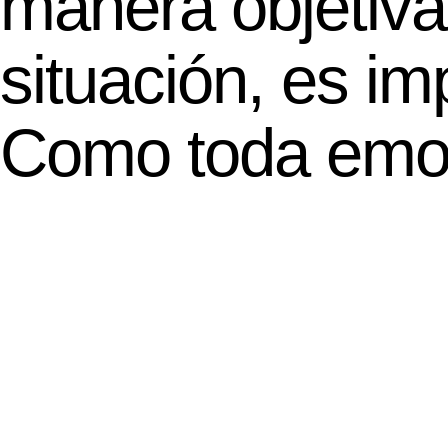
manera objetiva
situación, es imp
Como toda emoc
construir o pode
nostalgia se vu
opción es la que
por ejemplo el o