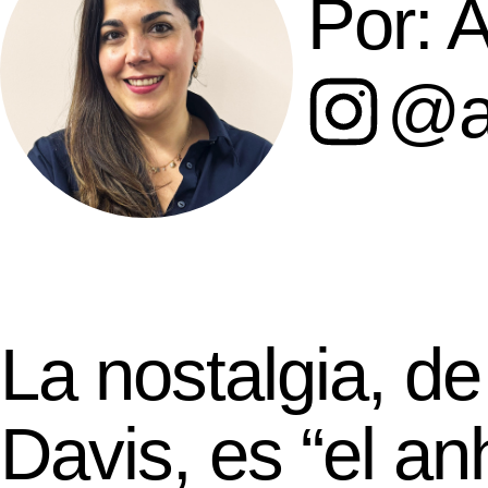
Por: 
@a
La nostalgia, d
Davis, es “el an