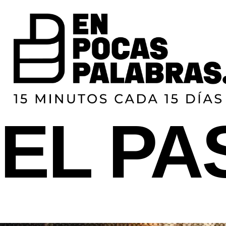
ATREVERSE A
NO ID
EL P