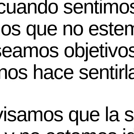
cuando sentimos
mos que no este
 seamos objetivo
nos hace sentirl
visamos que la 