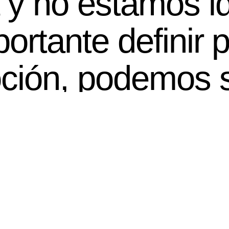
 y no estamos id
ortante definir p
ión, podemos se
mos elegir sentir
elva melancolía.
 trato de elegir
lor de la loción 